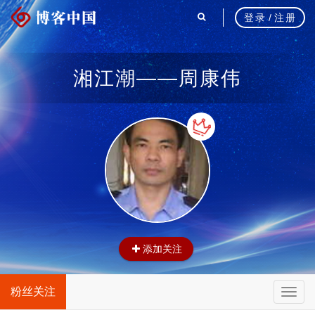
登录
/
注册
湘江潮——周康伟
添加关注
粉丝关注
T
o