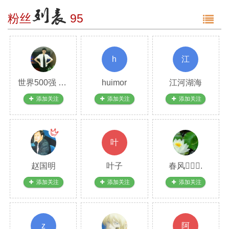
g
粉丝
95
g
l
e
n
h
江
a
v
世界500强 高薪招聘
huimor
江河湖海
i
g
添加关注
添加关注
添加关注
a
t
i
o
叶
n
赵国明
叶子
春风.
添加关注
添加关注
添加关注
z
阿